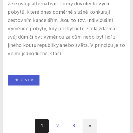
že existují alternativní formy dovolenkových
pobytů, které dnes poměrně slušně konkurují
cestovním kancelářím. Jsou to tzv. individuální
výměnné pobyty, kdy poskytnete zcela zdarma
svůj dům či byt výměnou za dům nebo byt lidí z
jiného koutu republiky anebo světa. V principu je to
velmi jednoduché, stačí
PŘEČÍST
1
2
3
»