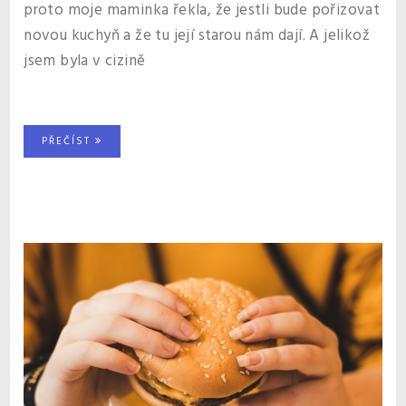
proto moje maminka řekla, že jestli bude pořizovat
novou kuchyň a že tu její starou nám dají. A jelikož
jsem byla v cizině
PŘEČÍST