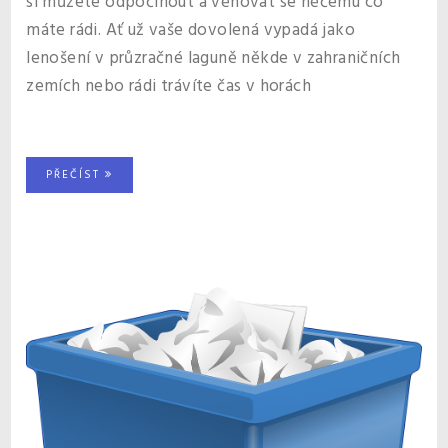
si můžete odpočinout a věnovat se něčemu co
máte rádi. Ať už vaše dovolená vypadá jako
lenošení v průzračné laguně někde v zahraničních
zemích nebo rádi trávíte čas v horách
PŘEČÍST