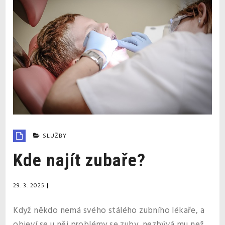
SLUŽBY
Kde najít zubaře?
29. 3. 2025
|
Když někdo nemá svého stálého zubního lékaře, a
objeví se u něj problémy se zuby, nezbývá mu než