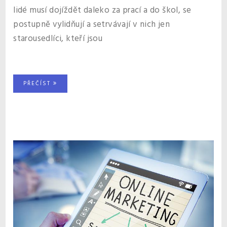
lidé musí dojíždět daleko za prací a do škol, se
postupně vylidňují a setrvávají v nich jen
starousedlíci, kteří jsou
PŘEČÍST