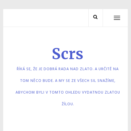
Skip
to
TOGGL
NAVIG
content
Scrs
ŘÍKÁ SE, ŽE JE DOBRÁ RADA NAD ZLATO. A URČITĚ NA
TOM NĚCO BUDE. A MY SE ZE VŠECH SIL SNAŽÍME,
ABYCHOM BYLI V TOMTO OHLEDU VYDATNOU ZLATOU
ŽÍLOU.