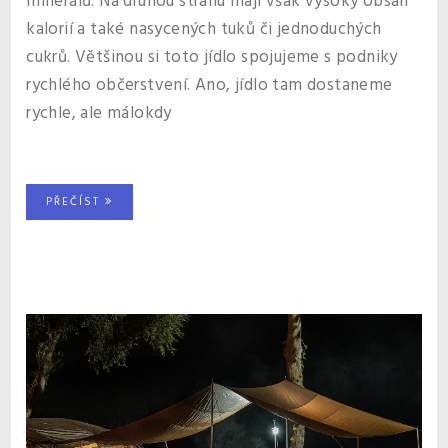
minerálů. Na druhou stranu mají však vysoký obsah
kalorií a také nasycených tuků či jednoduchých
cukrů. Většinou si toto jídlo spojujeme s podniky
rychlého občerstvení. Ano, jídlo tam dostaneme
rychle, ale málokdy
PŘEČÍST