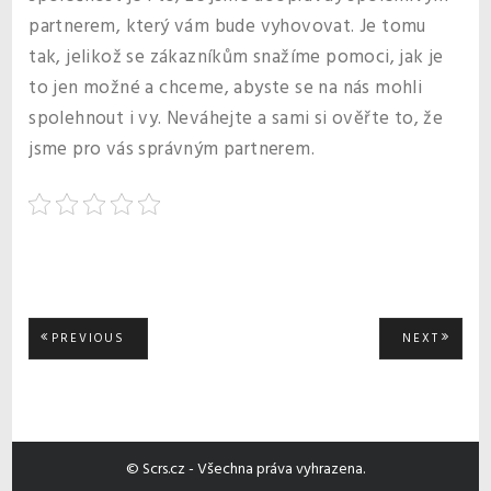
partnerem, který vám bude vyhovovat. Je tomu
tak, jelikož se zákazníkům snažíme pomoci, jak je
to jen možné a chceme, abyste se na nás mohli
spolehnout i vy. Neváhejte a sami si ověřte to, že
jsme pro vás správným partnerem.
Navigace
PREVIOUS
NEXT
PREVIOUS
NEXT
POST:
POST:
pro
příspěvek
© Scrs.cz - Všechna práva vyhrazena.