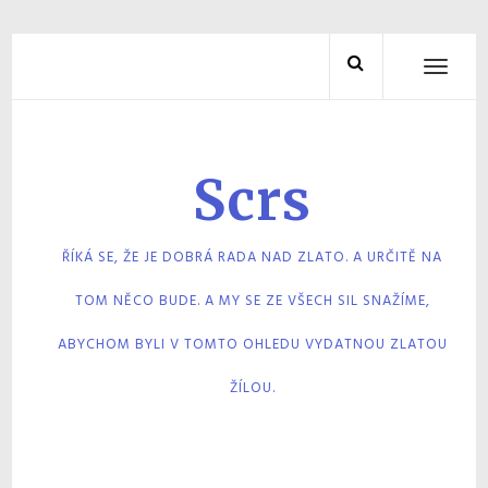
Skip
to
TOGGL
NAVIG
content
Scrs
ŘÍKÁ SE, ŽE JE DOBRÁ RADA NAD ZLATO. A URČITĚ NA
TOM NĚCO BUDE. A MY SE ZE VŠECH SIL SNAŽÍME,
ABYCHOM BYLI V TOMTO OHLEDU VYDATNOU ZLATOU
ŽÍLOU.