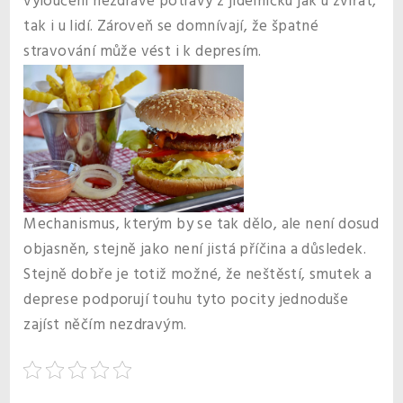
vyloučení nezdravé potravy z jídelníčku jak u zvířat,
tak i u lidí. Zároveň se domnívají, že špatné
stravování může vést i k depresím.
Mechanismus, kterým by se tak dělo, ale není dosud
objasněn, stejně jako není jistá příčina a důsledek.
Stejně dobře je totiž možné, že neštěstí, smutek a
deprese podporují touhu tyto pocity jednoduše
zajíst něčím nezdravým.