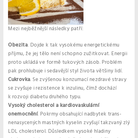
Mezi nejběžnější následky patří:
Obezita
. Dojde k tak vysokému energetickému
příjmu, že jej tělo není schopno zužitkovat. Energii
proto ukládá ve formě tukových zásob. Problém
pak prohlubuje i sedavější styl života většiny lidí.
Cukrovka
. Se zvýšenou konzumací nezdravé stravy
se zvyšuje i rezistence k inzulinu, čímž dochází
k rozvoji diabetu druhého typu.
Vysoký cholesterol a kardiovaskulární
onemocnění
. Pokrmy obsahující nadbytek trans-
nenasycených mastných kyselin zvyšují takzvaný zlý
LDL cholesterol. Důsledkem vysoké hladiny